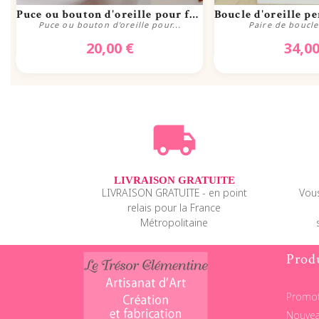
Aperçu rapide
Aperçu r
Puce ou bouton d'oreille pour femme...
Puce ou bouton d'oreille pour...
Paire de boucle 
20,00 €
34,00
Acheter
Achet
local_shipping
LIVRAISON GRATUITE
LIVRAISON GRATUITE - en point
Vous
relais pour la France
Métropolitaine
Prod
Promot
Nouvea