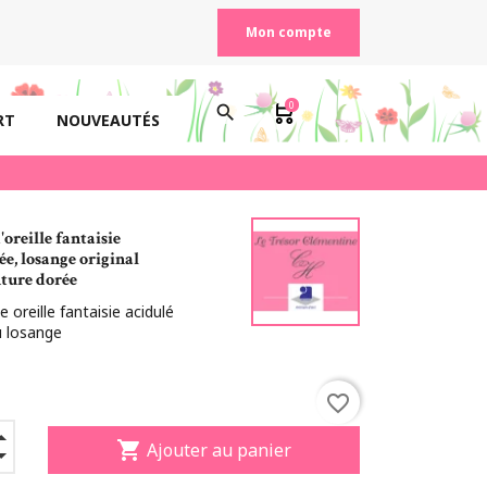
Mon compte
0
search
RT
NOUVEAUTÉS
'oreille fantaisie
ée, losange original
ture dorée
e oreille fantaisie acidulé
u losange
favorite_border
shopping_cart
Ajouter au panier