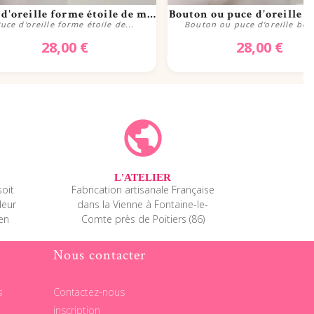
Aperçu rapide
Aperçu rapide
Puce d'oreille forme étoile de mer...
Bouton ou puce d'oreille bo
uce d'oreille forme étoile de...
Bouton ou puce d'oreille bouc
28,00 €
28,00 €
Acheter
Acheter
public
L'ATELIER
oit
Fabrication artisanale Française
deur
dans la Vienne à Fontaine-le-
 en
Comte près de Poitiers (86)
Nous contacter
s
Contactez-nous
inscription