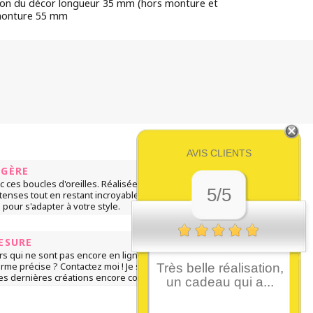
ron du décor longueur 35 mm (hors monture et
monture 55 mm
AVIS CLIENTS
ÉGÈRE
ec ces boucles d'oreilles. Réalisées sur support
5/5
intenses tout en restant incroyablement légères.
our s'adapter à votre style.
ESURE
rs qui ne sont pas encore en ligne. Vous
me précise ? Contactez moi ! Je serai ravie de
Très belle réalisation,
 dernières créations encore confidentielles.
un cadeau qui a...