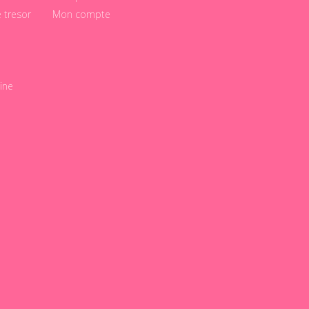
e tresor
Mon compte
ine