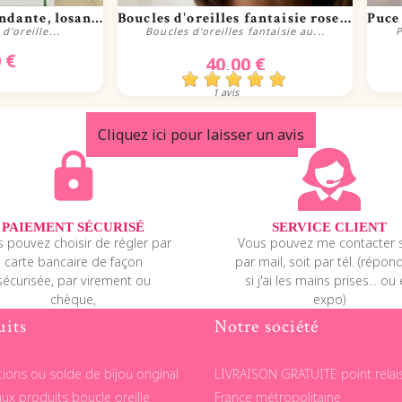
apide
Aperçu rapide
Boucle d'oreille pendante, losange...
Boucles d'oreilles fantaisie roses...
d'oreille...
Boucles d'oreilles fantaisie au...
P
 €
40,00 €
1 avis
er
Acheter
Cliquez ici pour laisser un avis
lock
PAIEMENT SÉCURISÉ
SERVICE CLIENT
 pouvez choisir de régler par
Vous pouvez me contacter s
carte bancaire de façon
par mail, soit par tél. (répon
sécurisée, par virement ou
si j'ai les mains prises... ou
chèque,
expo)
uits
Notre société
ions ou solde de bijou original
LIVRAISON GRATUITE point relai
ux produits boucle oreille
France métropolitaine