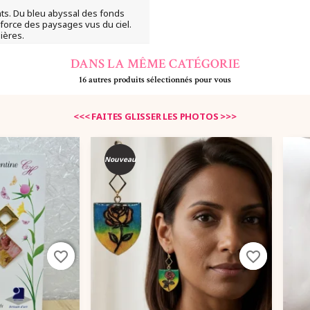
ts. Du bleu abyssal des fonds
 force des paysages vus du ciel.
ières.
DANS LA MÊME CATÉGORIE
16 autres produits sélectionnés pour vous
Nouveau
favorite_border
favorite_border
favorite_border
favorite_border