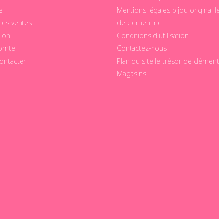
ie
Mentions légales bijou original l
res ventes
de clementine
tion
Conditions d'utilisation
omte
Contactez-nous
ontacter
Plan du site le trésor de clément
Magasins