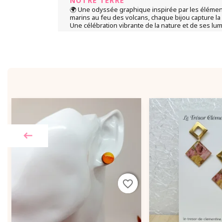
NOTRE TERRE
🌍 Une odyssée graphique inspirée par les élémen
marins au feu des volcans, chaque bijou capture la
Une célébration vibrante de la nature et de ses lum
favorite_border
favorite_border