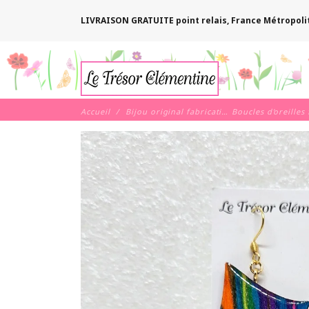
LIVRAISON GRATUITE point relais, France Métropoli
Accueil
Bijou original fabrication artisanale française fait main