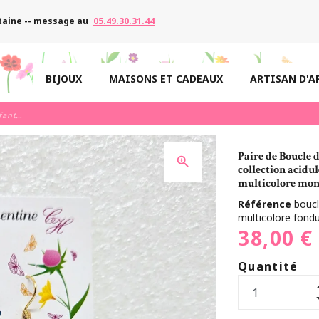
taine -- message au
05.49.30.31.44
BIJOUX
MAISONS ET CADEAUX
ARTISAN D'A
Boucles d'oreilles fantaisies
Paire de Boucle d
zoom_in
collection acidul
multicolore mon
Référence
boucl
multicolore fond
38,00 €
Quantité