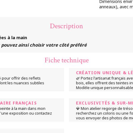
Dimensions envi
anneaux), avec 
Description
ées à la main
s pouvez ainsi choisir votre côté préféré
Fiche technique
CRÉATION UNIQUE & L
 pour offrir des reflets
🌿 Portez l'artisanat français av
dont les nuances subtiles
bois, elles offrent des teintes 
Modèle unique personnalisable p
FAIRE FRANÇAIS
EXCLUSIVITÉS & SUR-M
peinte à la main dans mon
💎 Mon atelier regorge de tréso
 d'une exposition ou contactez
recherchez un coloris ou une for
vous envoyer des photos de mes