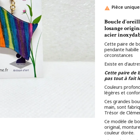
Pièce unique

Boucle d'oreill
losange origin
acier inoxydab
Cette paire de bo
pendante habille 
circonstances
Existe en d'autre
Cette paire de b
pas tout à fait 
Couleurs profond
légères et confo
Ces grandes boucl
main, sont fabriq
Trésor de Clémen
Ce modèle de bou
original, monture
couleur dorée.