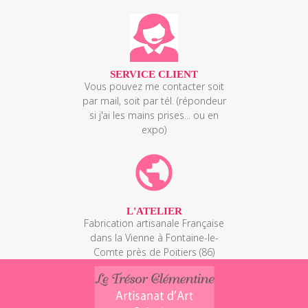
SERVICE CLIENT
Vous pouvez me contacter soit
par mail, soit par tél. (répondeur
si j'ai les mains prises... ou en
expo)
public
L'ATELIER
Fabrication artisanale Française
dans la Vienne à Fontaine-le-
Comte près de Poitiers (86)