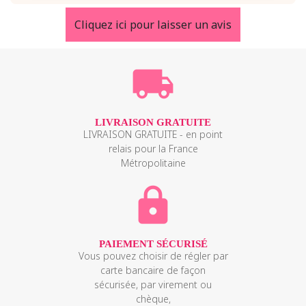
Cliquez ici pour laisser un avis
Acheter
local_shipping
LIVRAISON GRATUITE
LIVRAISON GRATUITE - en point
relais pour la France
Métropolitaine
lock
PAIEMENT SÉCURISÉ
Vous pouvez choisir de régler par
carte bancaire de façon
sécurisée, par virement ou
chèque,