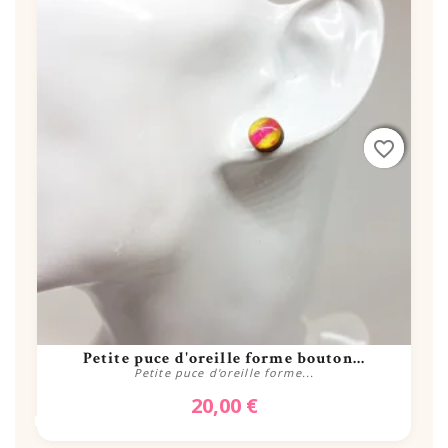
rder
rder
rder
favorite_border
favorite_border
favorite_border
Petite puce d'oreille forme bouton...
Petite puce d'oreille forme...
20,00 €